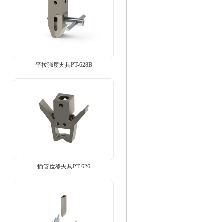
平拉强度夹具PT-628B
插管位移夹具PT-626