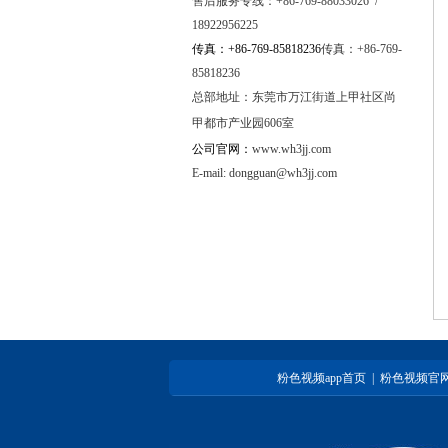
售后服务专线：+86-769-88033026 /
18922956225
传真：+86-769-85818236
传真：+86-769-
85818236
总部地址：
东莞市万江街道上甲社区尚
甲都市产业园606室
公司官网：
www.wh3jj.com
E-mail:
dongguan@wh3jj.com
粉色视频app首页
|
粉色视频官