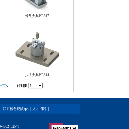
骨头夹具PT-617
拉拔夹具PT-614
一页
转到页
|
联系粉色视频app
|
人才招聘
|
备48024625号