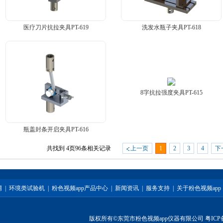
医疗刀片抗拉夹具PT-619
洗发水瓶子夹具PT-618
8字抗拉强度夹具PT-615
瓶盖封条开启夹具PT-616
共找到
4
页
96
条相关记录
上一页
1
2
3
4
下
网
|
环境类试验机
|
粉色视频app产品中心
|
新闻资讯
|
服务支持
|
关于粉色视频app
版权所有©东莞市粉色视频app仪器有限公司
粤ICP