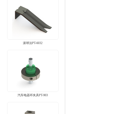
滚球法PT-6032
汽车电器环夹具PT-903