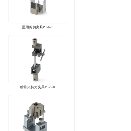
医用剪切夹具PT-623
纱带夹持力夹具PT-620